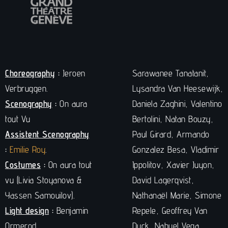
Choreography
:
Jeroen
Sarawanee Tanatanit,
Verbruggen.
Lysandra Van Heesewijk,
Scenography
:
On aura
Daniela Zaghini, Valentino
tout Vu
Bertolini, Natan Bouzy,
Assistent Scenography
Paul Girard, Armando
:
Emilie Roy
.
Gonzalez Besa, Vladimir
Costumes
:
On aura tout
Ippolitov, Xavier Juyon,
vu (Livia Stoyanova &
David Lagerqvist,
Yassen Samouilov).
Nathanaël Marie, Simone
Light design
:
Benjamin
Repele, Geoffrey Van
Ormerod.
Dyck, Nahuel Vega.