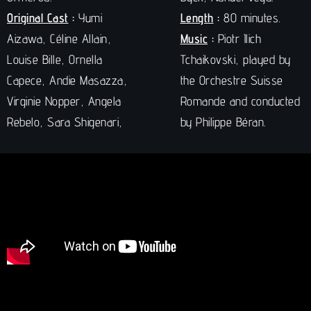
Original Cast
:
Yumi
Length
:
80 minutes.
Aizawa, Céline Allain,
Music
:
Piotr Ilich
Louise Bille, Ornella
Tchaikovski, played by
Capece, Andie Masazza,
the Orchestre Suisse
Virginie Nopper, Angela
Romande and conducted
Rebelo, Sara Shigenari,
by Philippe Béran.